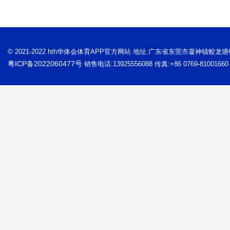
© 2021-2022 hth华体会体育APP官方网站 地址:广东省东莞市凝神镇蛟龙
粤ICP备2022060477号
销售电话:13925556088 传真:+86 0769-81001660