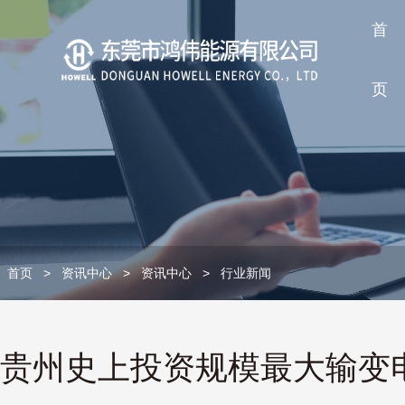
首
页
首页
>
资讯中心
>
资讯中心
>
行业新闻
贵州史上投资规模最大输变电