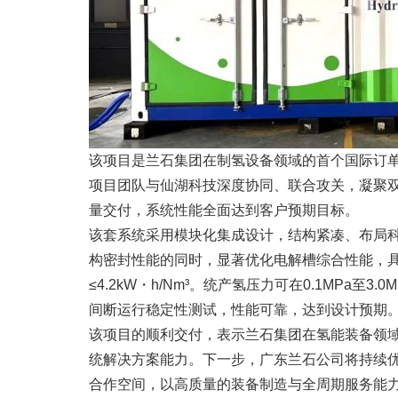
该项目是兰石集团在制氢设备领域的首个国际订
项目团队与仙湖科技深度协同、联合攻关，凝聚
量交付，系统性能全面达到客户预期目标。
该套系统采用模块化集成设计，结构紧凑、布局科学
构密封性能的同时，显著优化电解槽综合性能，具体
≤4.2kW・h/Nm³。统产氢压力可在0.1MPa
间断运行稳定性测试，性能可靠，达到设计预期
该项目的顺利交付，表示兰石集团在氢能装备领
统解决方案能力。下一步，广东兰石公司将持续
合作空间，以高质量的装备制造与全周期服务能