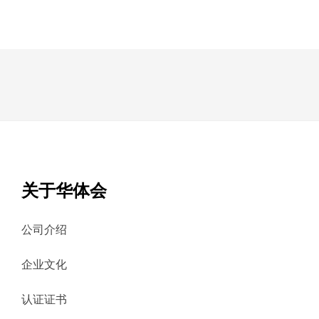
关于华体会
公司介绍
企业文化
认证证书