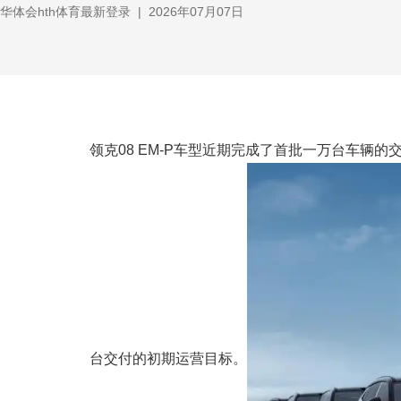
华体会hth体育最新登录
|
2026年07月07日
领克08 EM-P车型近期完成了首批一万台车辆
台交付的初期运营目标。