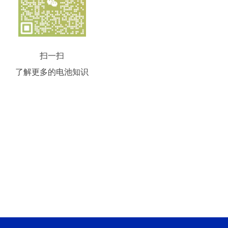
扫一扫
了解更多的电池知识