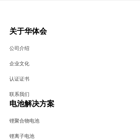
关于华体会
公司介绍
企业文化
认证证书
联系我们
电池解决方案
锂聚合物电池
锂离子电池