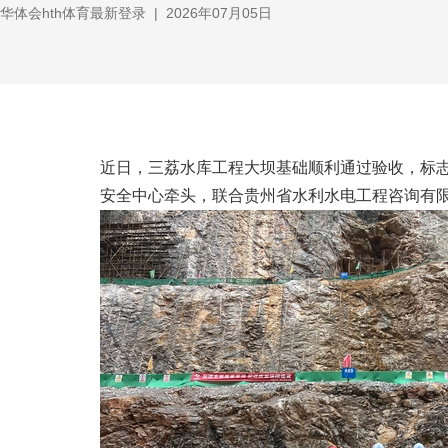
华体会hth体育最新登录
|
2026年07月05日
近日，三荔水库工程大坝基础顺利通过验收，标
安全中心牵头，联合贵州省水利水电工程咨询有