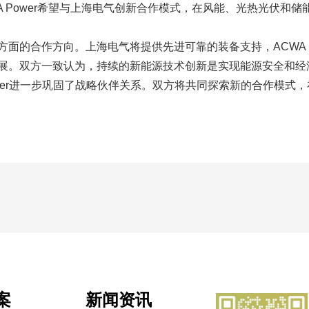
WA Power希望与上海电气创新合作模式，在风能、光热光伏和
面的合作方向。上海电气将提供先进可靠的装备支持，ACWA P
展。双方一致认为，持续的新能源技术创新是实现能源安全和经
ower进一步巩固了战略伙伴关系。双方将共同探索新的合作模式
案
新闻资讯