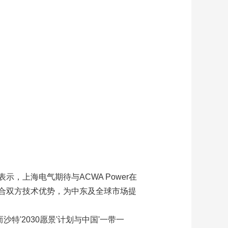
上海电气期待与ACWA Power在
合双方技术优势，为中东及全球市场提
'2030愿景'计划与中国'一带一