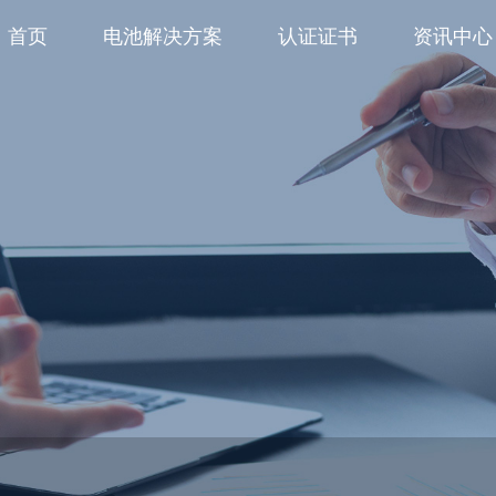
首页
电池解决方案
认证证书
资讯中心