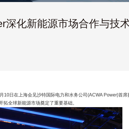
wer深化新能源市场合作与技术
10日在上海会见沙特国际电力和水务公司(ACWA Power)
开拓全球新能源市场奠定了重要基础。