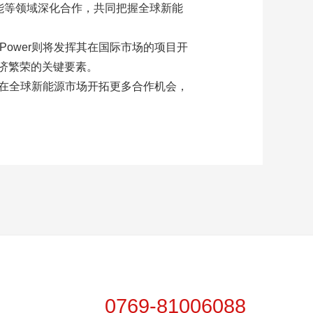
储能等领域深化合作，共同把握全球新能
ower则将发挥其在国际市场的项目开
济繁荣的关键要素。
，在全球新能源市场开拓更多合作机会，
0769-81006088