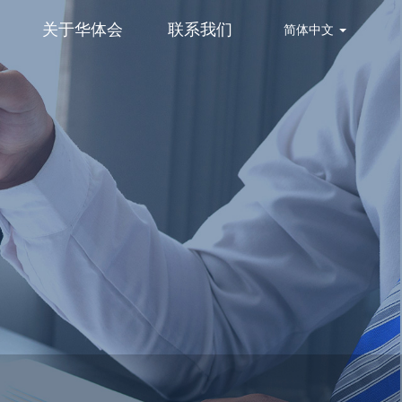
关于华体会
联系我们
简体中文