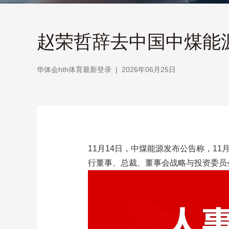
赵荣哲辞去中国中煤能源
华体会hth体育最新登录
|
2026年06月25日
11月14日，中煤能源发布公告称，1
行董事、总裁、董事会战略与投资委员会