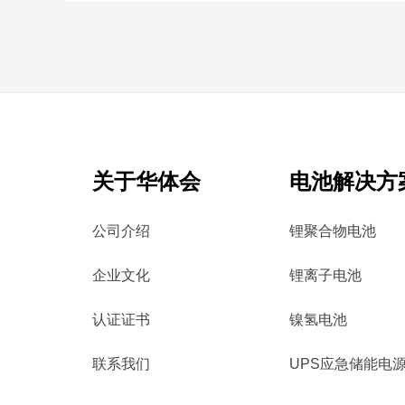
关于华体会
电池解决方
公司介绍
锂聚合物电池
企业文化
锂离子电池
认证证书
镍氢电池
联系我们
UPS应急储能电