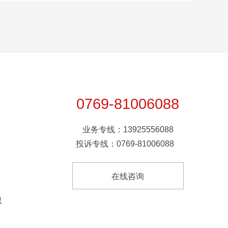
0769-81006088
业务专线：13925556088
投诉专线：0769-81006088
在线咨询
识