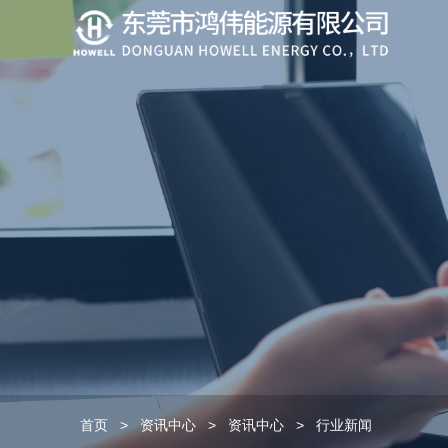
首页
>
资讯中心
>
资讯中心
>
行业新闻