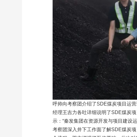
呼帅向考察团介绍了SDE煤炭项目运
经理王吉力各吐详细说明了SDE煤炭
示：“秦发集团在资源开发与项目建设
考察团深入井下工作面了解SDE煤炭