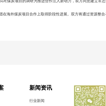
SDE煤炭项目的调研为推进合作注入新动力，双方同意建立常
团在海外煤炭项目合作上取得阶段性进展。双方将通过资源整合
案
新闻资讯
行业新闻