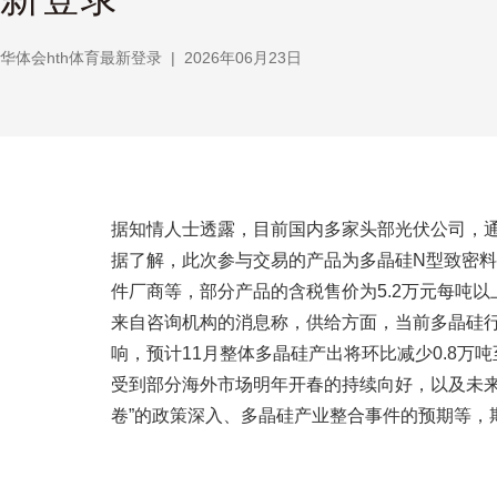
华体会hth体育最新登录
|
2026年06月23日
据知情人士透露，目前国内多家头部光伏公司，
据了解，此次参与交易的产品为多晶硅N型致密
件厂商等，部分产品的含税售价为5.2万元每吨
来自咨询机构的消息称，供给方面，当前多晶硅行
响，预计11月整体多晶硅产出将环比减少0.8万吨至
受到部分海外市场明年开春的持续向好，以及未
卷”的政策深入、多晶硅产业整合事件的预期等，