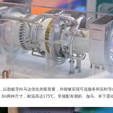
，以肋板导向马达优化井眼质量，并能够实现可选服务和实时导
 以及 3in两种尺寸，耐温高达175℃。常规配有测斜、伽马、井