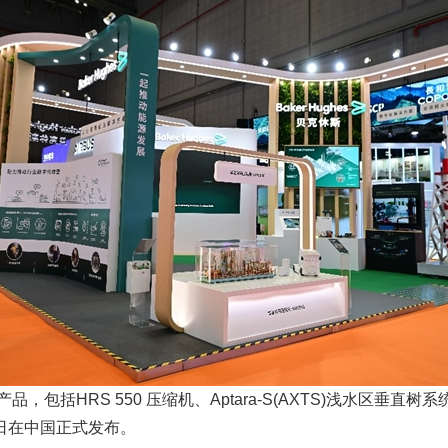
包括HRS 550 压缩机、Aptara-S(AXTS)浅水区垂直
也于近日在中国正式发布。