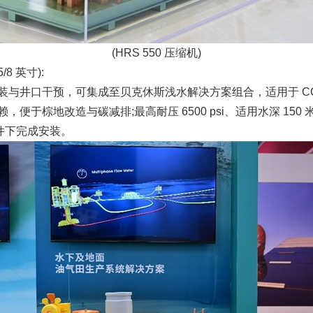
(HRS 550 压缩机)
/8 英寸):
与井口干预，可集成至贝克休斯浅水解决方案组合，适用于 CC
便于棕地改造与碳减排;最高耐压 6500 psi、适用水深 15
条件下完成安装。