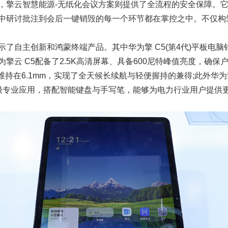
，擎云智慧能源-无纸化会议方案则提供了全流程的安全保障。
中研讨批注到会后一键销毁的每一个环节都在掌控之中。不仅构
了自主创新和鸿蒙终端产品。其中华为擎 C5(第4代)平板电
擎云 C5配备了2.5K高清屏幕、具备600尼特峰值亮度，确保
维持在6.1mm，实现了全天候长续航与轻便握持的兼得;此外华为擎云
示等PC级专业应用，搭配智能键盘与手写笔，能够为电力行业用户提