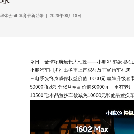
华体会hth体育最新登录
|
2026年06月16日
今日，全球续航最长大七座——小鹏X9超级增程正式上
小鹏汽车同步推出多重上市权益及丰富购车礼遇：即日
三电系统终身质保权益价值10000元;座舱升级套
50000商城积分权益至高价值30000元。更有
13500元;本品置换车款减免10000元和他品置换