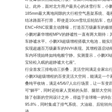
让。此外，面对北方用户最关心的冰雪行车，小鹏
185mm最大离地间隙的大行程空气悬架系统、
结冰路面不打滑，即使是10cm雪坑后轮陷车，
ENC+RNC双重主动降噪，打造百万级豪车的极
小鹏对豪华增程MPV的静谧性一直有两大期待：
车静谧水平。小鹏X9超级增程搭载大电池，能实
实现超越百万级豪车的NVH表现。其增程器启动噪声
车内环境始终如纯电般宁静。实测显示，小鹏X9
宝轻松入眠的超静谧大七座”。
行业首发三排电动三折叠，灵活空间满足全家出
小鹏X9超级增程的百变灵活大空间，能满足一个
叠纯平收纳，满足4/5/6/7人出行场景，让一
可“躺平”，同时还给家人宽裕的头部、腿部大空间
除了创新的空间设计之外，得益于全球唯一的9合1
95.8%，同时集成了排气系统、大油箱、后轮
迹。