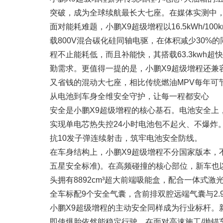
突破，成为全球续航最长大七座。在媒体实测中
面对能耗难题，小鹏X9超级增程以16.5kWh/
载800V混合碳化硅同轴电驱，在体积减少30%的
程不止能耗低，而且补能快，其搭载63.3kwh超快
勤需求。更值得一提的是，小鹏X9超级增程还兼
又省钱的混动大七座，相比传统燃油MPV每年可节省
从电池到车身全维安全守护，让每一程都安心
安全是小鹏X9超级增程的核心基石。电池安全上，
实现单电芯热失控24小时电池包不起火、不爆炸。小
抗10发子弹连续射击，筑牢电池安全防线。
在车身结构上，小鹏X9超级增程不分国家版本，不分
五星安全标准)。在高频碰撞的核心部位，新车也以
头拥有8892cm³超大前端吸能盒，配合一体
全车标配9个安全气囊，含前排双腔远端气囊与2.
小鹏X9超级增程的主动安全同样成为行业标杆。新车
即使爆胎依然能稳定行驶。在面对高速施工/抛锚车