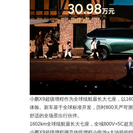
小鹏X9超级增程作为全球续航最长大七座，以1
体验。新车基于全球标准开发，历时800天严苛测
舒适的全场景出行伙伴。
1602km全球续航最长大七座，全域800V+5C
小鹏X9超级增程摒弃传统增程小电池+大油箱的组合