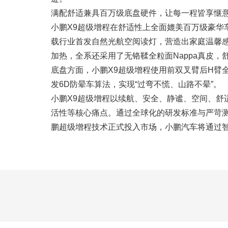
满配舒适兼具百万级底盘硬件，让每一程皆享惬
小鹏X9超级增程在舒适性上全面媲美百万级豪华
载行业首发自然光航空阅读灯，营造出家庭温馨感
加热，全系还采用了无铬鞣全粒面Nappa真皮，
底盘方面，小鹏X9超级增程使用前双叉臂后H臂
发6D防晕车算法，实现“过弯不慌、山路不晕”。
小鹏X9超级增程以续航、安全、静谧、空间、舒
活性等核心痛点。通过全球化的研发标准与严苛测
鹏超级增程技术正式投入市场，小鹏汽车将通过