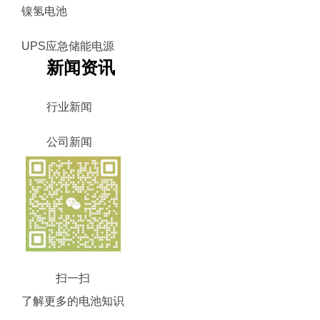
镍氢电池
UPS应急储能电源
新闻资讯
行业新闻
公司新闻
扫一扫
了解更多的电池知识