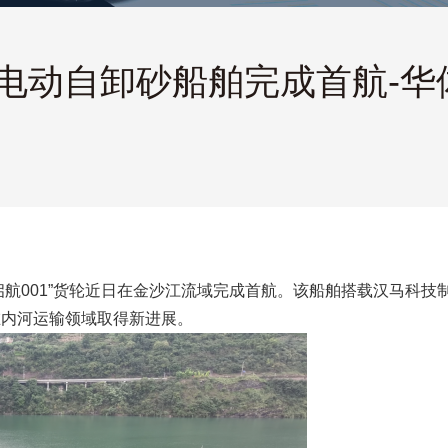
氢电动自卸砂船舶完成首航-华
舟启航001”货轮近日在金沙江流域完成首航。该船舶搭载汉马科技
在内河运输领域取得新进展。