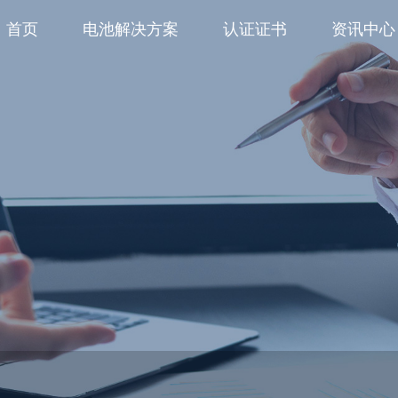
首页
电池解决方案
认证证书
资讯中心