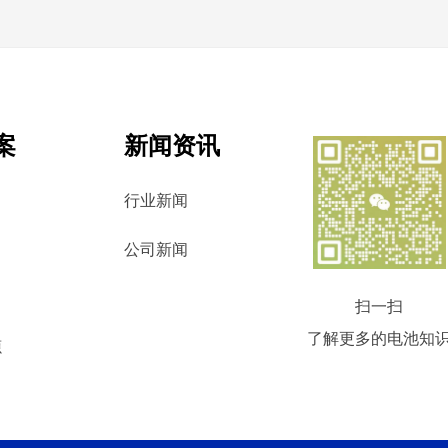
案
新闻资讯
行业新闻
公司新闻
扫一扫
了解更多的电池知
源