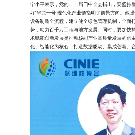
宁小平表示，党的二十届四中全会指出，要坚持
好“华龙一号”现代化产业链指明了前景方向。他
设备制造全流程，建立健全绿色管理机制，全面打
势，助力百千万工程与地方发展。同时，要加快
术赋能创新发展是推动核能产业高质量发展的必由
化、智能化为核心，打造数据驱动、集成创新、合