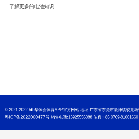
了解更多的电池知识
© 2021-2022 hth华体会体育APP官方网站 地址:广东省东莞市凝神镇蛟龙
粤ICP备2022060477号
销售电话:13925556088 传真:+86 0769-81001660