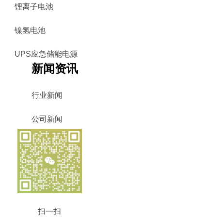
锂离子电池
镍氢电池
UPS应急储能电源
新闻资讯
行业新闻
公司新闻
扫一扫