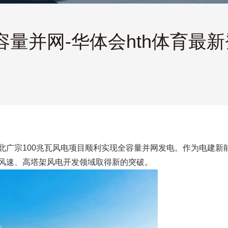
量并网-华体会hth体育最
广宗100兆瓦风电项目顺利实现全容量并网发电。作为电建新能
风速、高塔架风电开发领域取得新的突破。