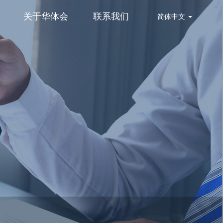
关于华体会
联系我们
简体中文