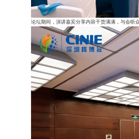
论坛期间，演讲嘉宾分享内容干货满满，与会听