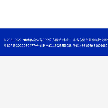
© 2021-2022 hth华体会体育APP官方网站 地址:广东省东莞市凝神镇蛟龙
粤ICP备2022060477号
销售电话:13925556088 传真:+86 0769-81001660