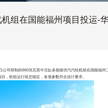
汽机组在国能福州项目投运-华
任公司研制的660兆瓦双中压缸多能级供汽汽轮机组在国能福州
范项目，机组运行状态稳定，各项参数符合设计要求。