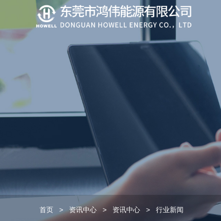
首页
>
资讯中心
>
资讯中心
>
行业新闻