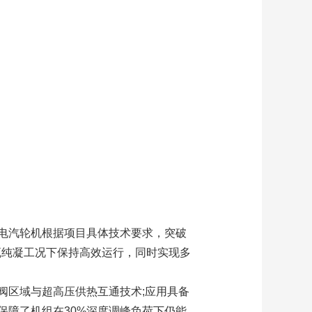
电汽轮机根据项目具体技术要求，突破
瓦纯凝工况下保持高效运行，同时实现多
阀区域与超高压供热互通技术;应用具备
保障了机组在30%深度调峰负荷下仍能