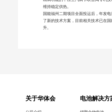
维持稳定供热。
国能福州二期项目全面投运后，年发电
了新的技术方案，目前相关技术已在国
升。
关于华体会
电池解决方