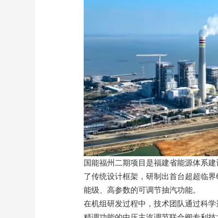
国能福州二期项目是福建省能源体系建
了传统设计框架，研制出首台超超临界
能级、高参数的可调节抽汽功能。
在机组研发过程中，技术团队通过科学
精调功能的中压主汽调节联合阀专利技术