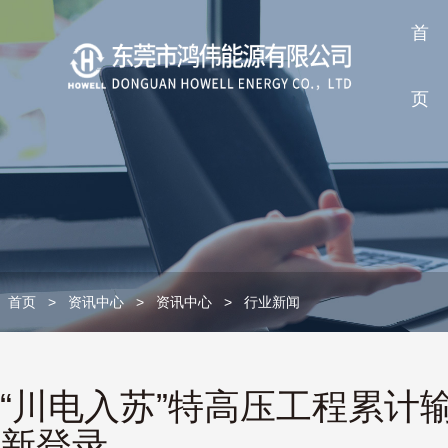
首
页
首页
>
资讯中心
>
资讯中心
>
行业新闻
“川电入苏”特高压工程累计输
新登录