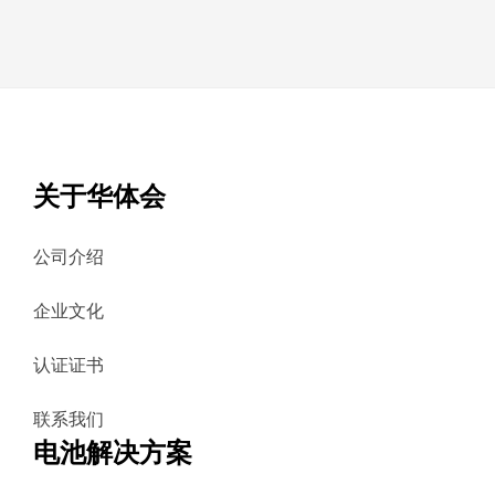
关于华体会
公司介绍
企业文化
认证证书
联系我们
电池解决方案