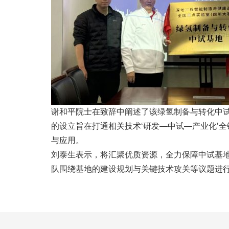
谢和平院士在致辞中阐述了该绿氢制备与转化中
的设立旨在打通相关技术‘研发—中试—产业化’
与应用。
刘泰生表示，将汇聚优质资源，全力保障中试基
队围绕基地的建设规划与关键技术攻关等议题进