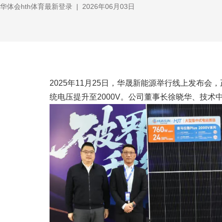
华体会hth体育最新登录
|
2026年06月03日
2025年11月25日，华晟新能源举行线上发布会，
统电压提升至2000V。公司董事长徐晓华、技