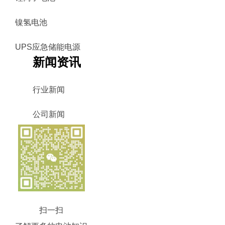
镍氢电池
UPS应急储能电源
新闻资讯
行业新闻
公司新闻
扫一扫