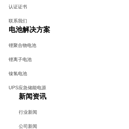
认证证书
联系我们
电池解决方案
锂聚合物电池
锂离子电池
镍氢电池
UPS应急储能电源
新闻资讯
行业新闻
公司新闻