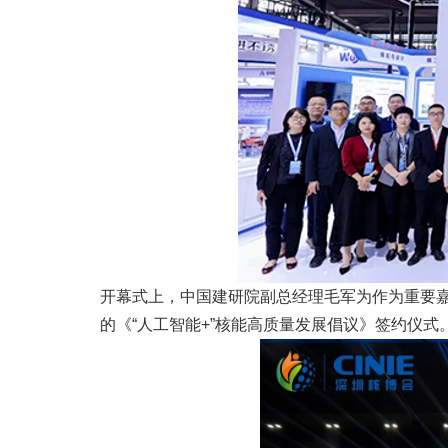
开幕式上，中国建研院副总经理毛军为作为重要
的《“人工智能+”核能高质量发展倡议》签约仪式