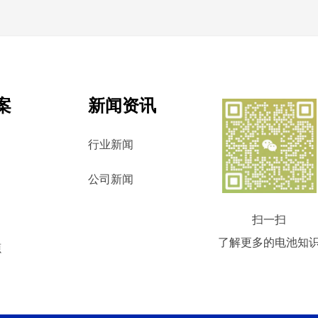
案
新闻资讯
行业新闻
公司新闻
扫一扫
了解更多的电池知
源