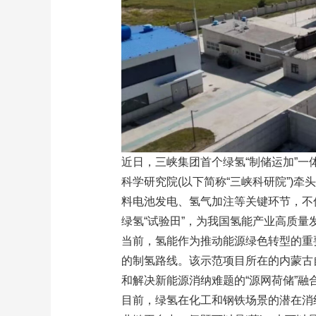
近日，三峡集团首个绿氢“制储运加”
科学研究院(以下简称“三峡科研院”)
料电池发电、氢气加注等关键环节，不
绿氢“试验田”，为我国氢能产业高质量
当前，氢能作为推动能源绿色转型的重
的制氢路线。该示范项目所在的内蒙古
和解决新能源消纳难题的“源网荷储”融
目前，绿氢在化工和钢铁场景的潜在消纳