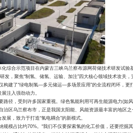
一体化综合示范项目在内蒙古三峡乌兰察布源网荷储技术研发试验
牵头研发，聚焦“制氢、储氢、运输、加注”四大核心领域技术攻关
仅构建了“绿电制氢—多元储运—多场景应用”的全流程闭环，更
发展注入强劲动力。
要路径，受到许多国家重视。绿色氢能利用可再生能源电力(如风
自治区乌兰察布市，正是我国太阳能、风能资源最丰富的地区之一
合发展，致力于打造“氢电耦合”的新模式。
规模占比约70%。“我们不仅要探索氢的化工价值，还要挖掘其