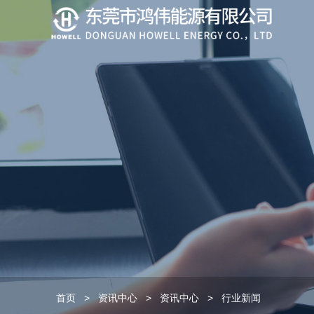
首页
>
资讯中心
>
资讯中心
>
行业新闻