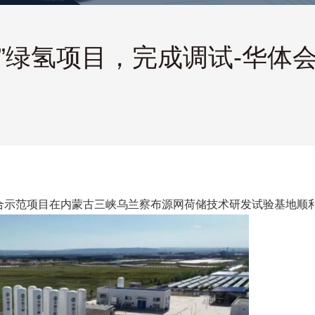
”绿氢项目，完成调试-华体会
综合示范项目在内蒙古三峡乌兰察布源网荷储技术研发试验基地顺