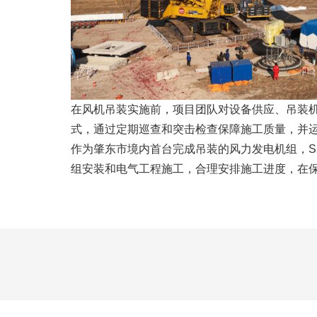
在风机吊装实施前，项目团队对设备供应、吊装
式，通过定期巡查和突击检查保障施工质量，并
作为肇东市境内首台完成吊装的风力发电机组，S
组安装和电气工程施工，合理安排施工进度，在