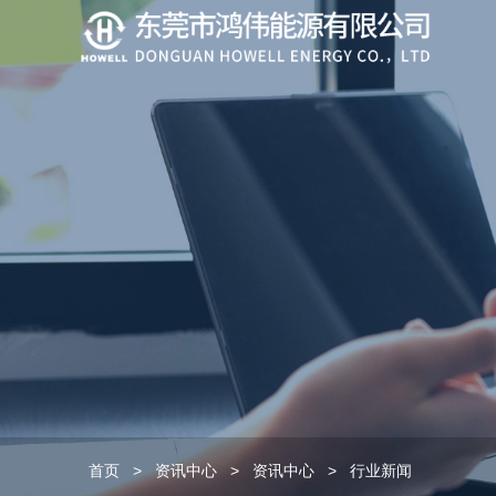
首页
>
资讯中心
>
资讯中心
>
行业新闻