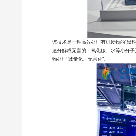
该技术是一种高效处理有机废物的“黑科技
速分解成无害的二氧化碳、水等小分子
物处理“减量化、无害化”。