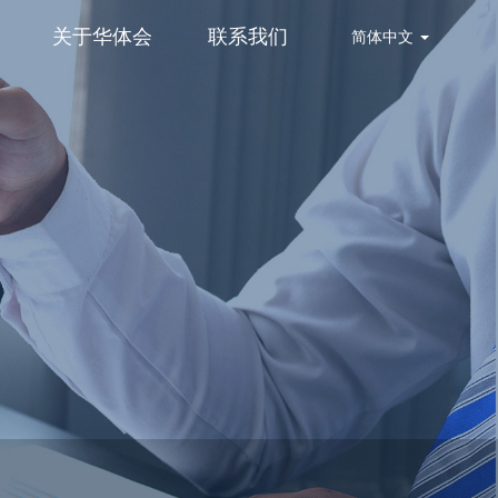
关于华体会
联系我们
简体中文