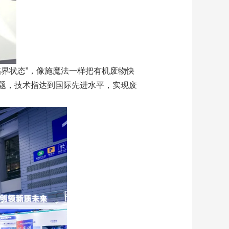
超临界状态”，像施魔法一样把有机废物快
题，技术指达到国际先进水平，实现废