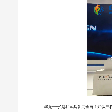
“华龙一号”是我国具备完全自主知识产