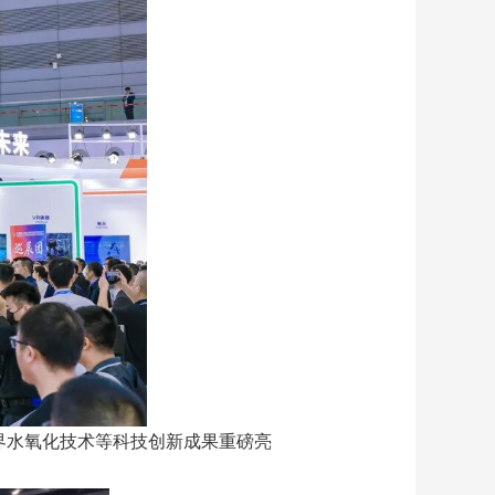
界水氧化技术等科技创新成果重磅亮