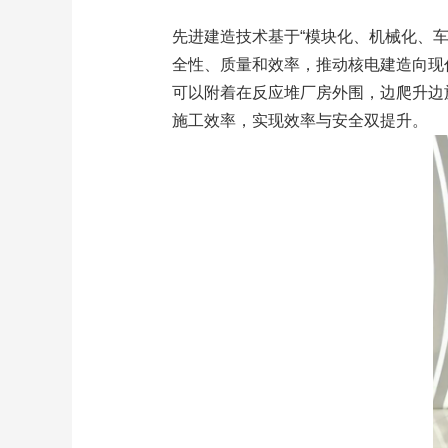
先进建造技术基于“模块化、机械化、
全性、质量和效率，推动核电建造向现代
可以附着在反应堆厂房外围，边爬升边
施工效率，实现效率与安全双提升。