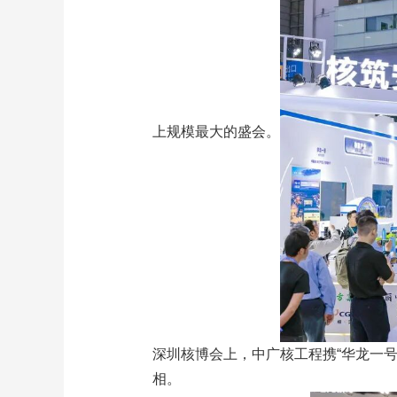
上规模最大的盛会。
深圳核博会上，中广核工程携“华龙一
相。