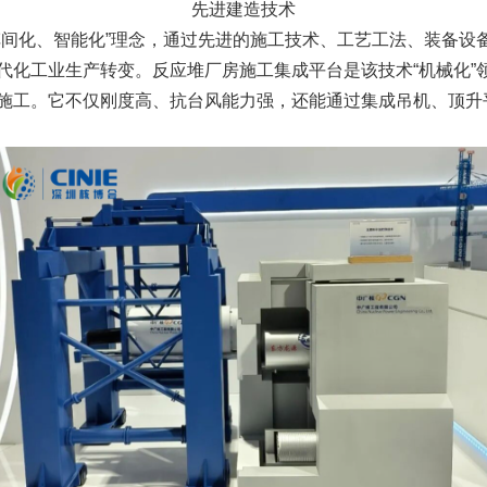
先进建造技术
车间化、智能化”理念，通过先进的施工技术、工艺工法、装备设
化工业生产转变。反应堆厂房施工集成平台是该技术“机械化”领
施工。它不仅刚度高、抗台风能力强，还能通过集成吊机、顶升