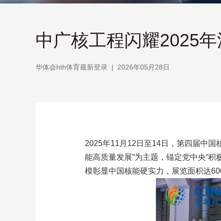
中广核工程闪耀2025年
华体会hth体育最新登录
|
2026年05月28日
2025年11月12日至14日，第四
能高质量发展”为主题，锚定党中央“
模彰显中国核能硬实力，展览面积达60