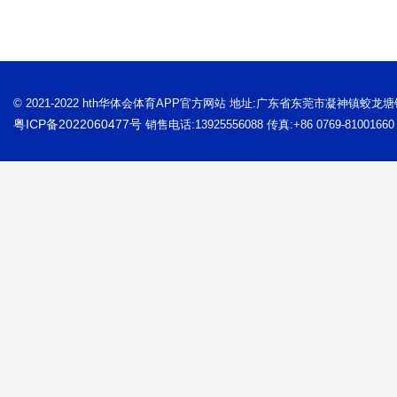
© 2021-2022 hth华体会体育APP官方网站 地址:广东省东莞市凝神镇蛟龙
粤ICP备2022060477号
销售电话:13925556088 传真:+86 0769-81001660