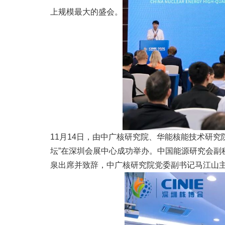
上规模最大的盛会。
11月14日，由中广核研究院、华能核能技术研究
坛”在深圳会展中心成功举办。中国能源研究会
泉出席并致辞，中广核研究院党委副书记马江山