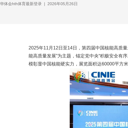
华体会hth体育最新登录
|
2026年05月26日
2025年11月12日至14日，第四届中国核能
能高质量发展”为主题，锚定党中央“积极安全有
模彰显中国核能硬实力，展览面积达60000平方