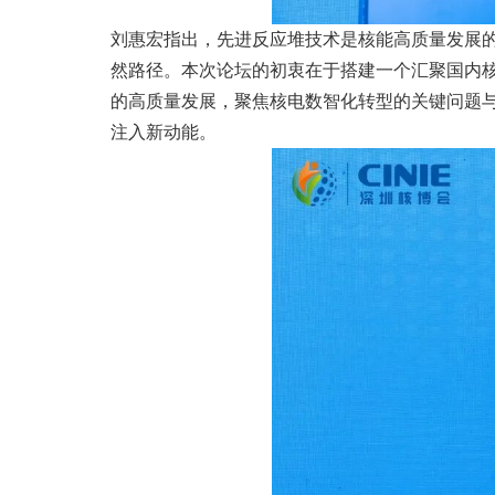
刘惠宏指出，先进反应堆技术是核能高质量发展
然路径。本次论坛的初衷在于搭建一个汇聚国内
的高质量发展，聚焦核电数智化转型的关键问题
注入新动能。