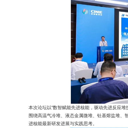
本次论坛以“数智赋能先进核能，驱动先进反应堆
围绕高温气冷堆、液态金属微堆、钍基熔盐堆、
进核能最新研发进展与实践思考。