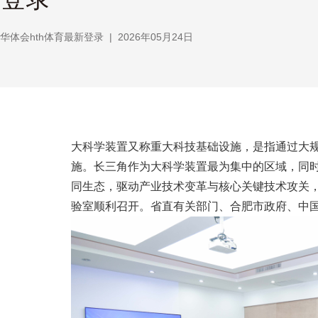
华体会hth体育最新登录
|
2026年05月24日
大科学装置又称重大科技基础设施，是指通过大
施。长三角作为大科学装置最为集中的区域，同
同生态，驱动产业技术变革与核心关键技术攻关，
验室顺利召开。省直有关部门、合肥市政府、中