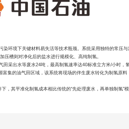
污染环境下关键材料易失活等技术瓶颈。系统采用独特的常压与
;加压槽则对净化后的盐水进行规模化、高纯制氢。
田采出水等废水24吨，最高制氢速率达40标准立方米/小时，氢气
电资源富集的油气田区域，该系统将现场的伴生废水转化为制氢原
条件下，其平准化制氢成本相比传统的“先处理废水，再单独制氢”模