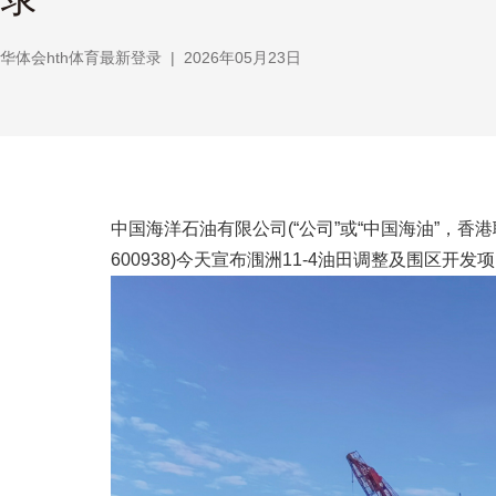
华体会hth体育最新登录
|
2026年05月23日
中国海洋石油有限公司(“公司”或“中国海油”，香港
600938)今天宣布涠洲11-4油田调整及围区开发