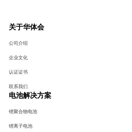
关于华体会
公司介绍
企业文化
认证证书
联系我们
电池解决方案
锂聚合物电池
锂离子电池