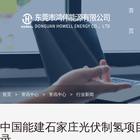
首
页
首页
>
资讯中心
>
资讯中心
>
行业新闻
中国能建石家庄光伏制氢项目
录