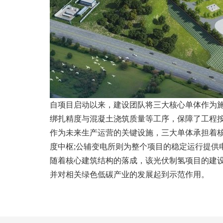
自项目启动以来，建设团队将三大核心单体作为
绑扎精度与混凝土浇筑质量等工序，保障了工程
作为未来生产运营的关键设施，三大单体承担着核
度中枢;公辅变电所则为整个项目的稳定运行提供
随着核心建筑结构的落成，该光伏制氢项目的建
并对相关绿色低碳产业的发展起到示范作用。