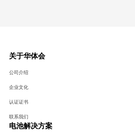
关于华体会
公司介绍
企业文化
认证证书
联系我们
电池解决方案