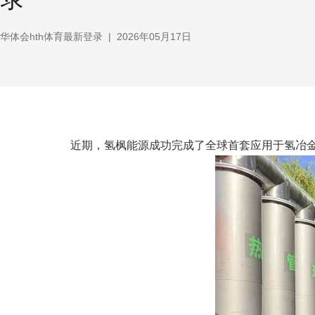
华体会hth体育最新登录
|
2026年05月17日
近期，氢枫能源成功完成了全球首套应用于氢冶