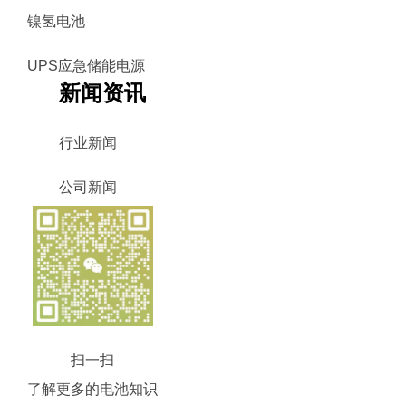
镍氢电池
UPS应急储能电源
新闻资讯
行业新闻
公司新闻
扫一扫
了解更多的电池知识