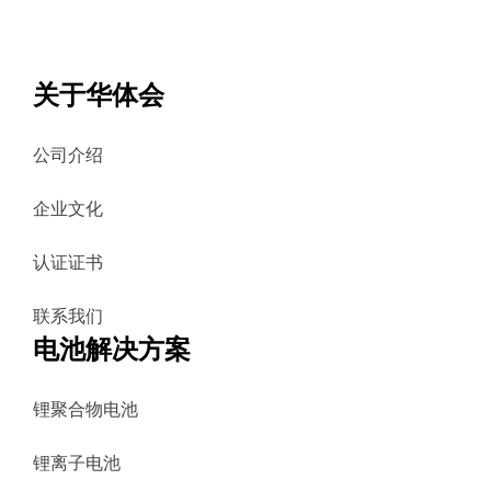
关于华体会
公司介绍
企业文化
认证证书
联系我们
电池解决方案
锂聚合物电池
锂离子电池