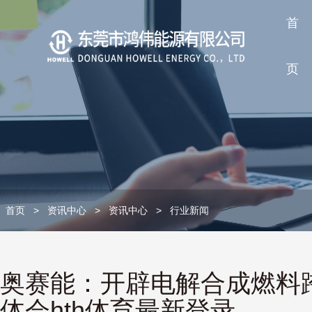
首
页
首页
>
资讯中心
>
资讯中心
>
行业新闻
奥赛能：开辟电解合成燃料
体会hth体育最新登录