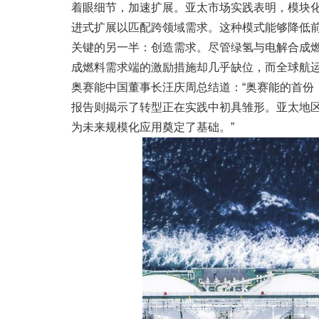
着眼细节，加速扩展。亚太市场实践表明，模块化
进式扩展以匹配跨领域需求。这种模式能够降低
关键的另一半：创造需求。尽管绿氢与电解合成
成燃料需求端的激励措施却几乎缺位，而全球航
奥赛能中国董事长汪庆周总结道：“奥赛能的首
报告则揭示了转型正在实践中初具雏形。亚太地
为未来规模化应用奠定了基础。”