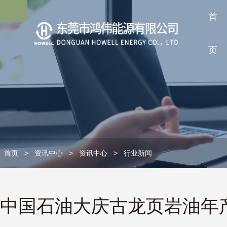
首
页
首页
>
资讯中心
>
资讯中心
>
行业新闻
中国石油大庆古龙页岩油年产