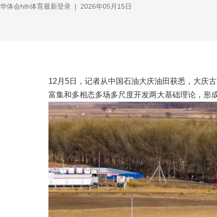
华体会hth体育最新登录
|
2026年05月15日
12月5日，记者从中国石油大庆油田获悉，大庆
富集和多相态多场多尺度开发两大基础理论，形