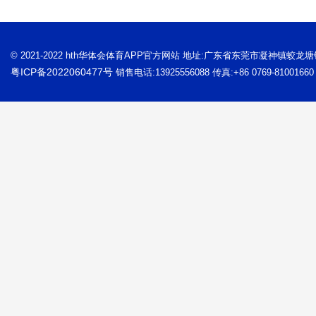
© 2021-2022 hth华体会体育APP官方网站 地址:广东省东莞市凝神镇蛟龙
粤ICP备2022060477号
销售电话:13925556088 传真:+86 0769-81001660