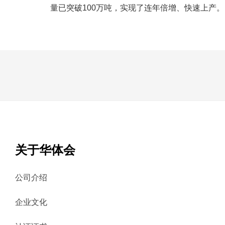
量已突破100万吨，实现了连年倍增、快速上产。
关于华体会
公司介绍
企业文化