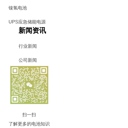
镍氢电池
UPS应急储能电源
新闻资讯
行业新闻
公司新闻
扫一扫
了解更多的电池知识