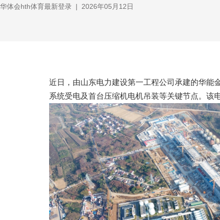
华体会hth体育最新登录
|
2026年05月12日
近日，由山东电力建设第一工程公司承建的华能金
系统受电及首台压缩机电机吊装等关键节点。该