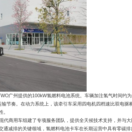
WO广州提供的100kW氢燃料电池系统。车辆加注氢气时间约为
流运输节奏。在动力系统上，该牵引车采用四电机四档速比双电驱
性。
及现代商用车组建了专项服务团队，提供全天候技术支持，并与
交通减排的关键领域，氢燃料电池卡车在长期运营中具有零碳排