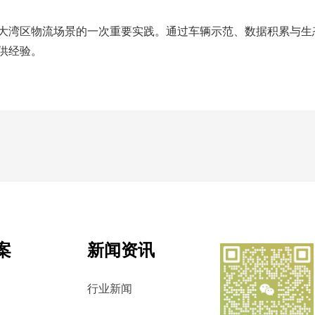
大湾区物流场景的一次重要实践。通过车辆示范、数据积累与生
供经验。
案
新闻资讯
行业新闻