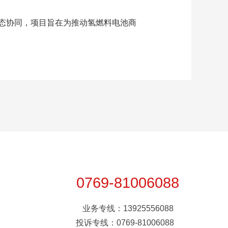
态协同，项目旨在为推动氢燃料电池商
0769-81006088
业务专线：13925556088
投诉专线：0769-81006088