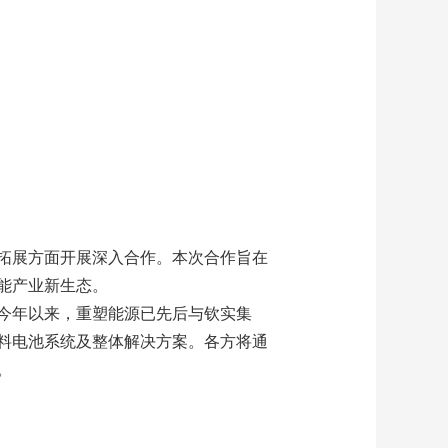
拓展方面开展深入合作。本次合作旨在
能产业新生态。
今年以来，重塑能源已先后与钦实集
料电池系统及整体解决方案。各方将通
。