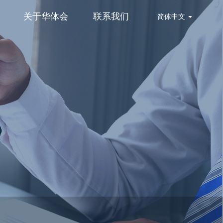
关于华体会
联系我们
简体中文