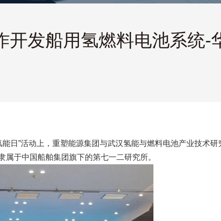
开发船用氢燃料电池系统-华
团氢能日”活动上，重塑能源集团与武汉氢能与燃料电池产业技术
隶属于中国船舶集团旗下的第七一二研究所。