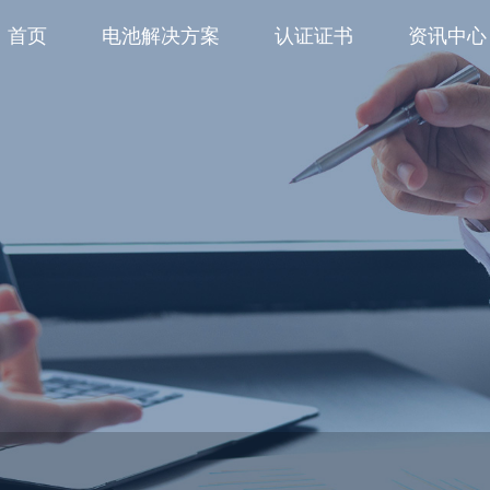
首页
电池解决方案
认证证书
资讯中心