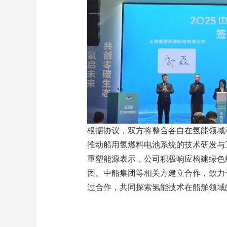
根据协议，双方将整合各自在氢能领域
推动船用氢燃料电池系统的技术研发与
重塑能源表示，公司积极响应构建绿色
团、中船集团等相关方建立合作，致力
过合作，共同探索氢能技术在船舶领域