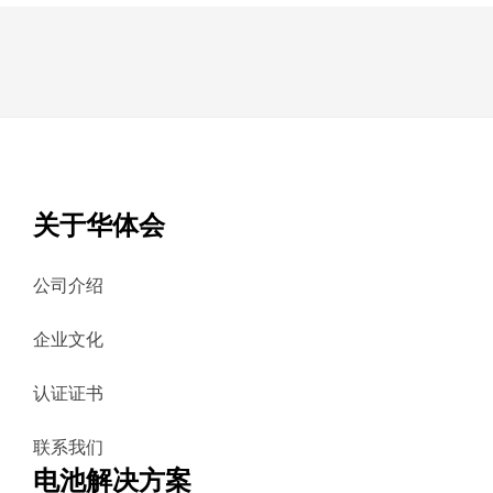
关于华体会
公司介绍
企业文化
认证证书
联系我们
电池解决方案