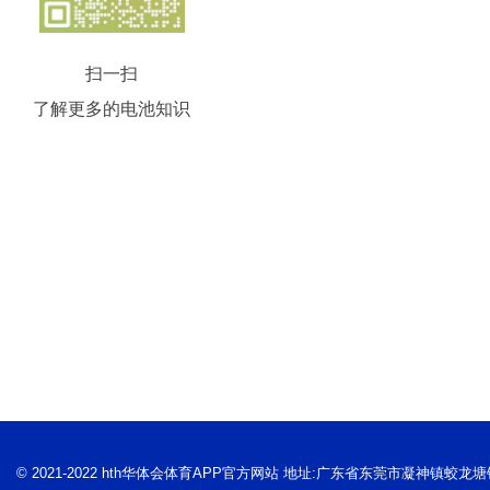
扫一扫
了解更多的电池知识
© 2021-2022 hth华体会体育APP官方网站 地址:广东省东莞市凝神镇蛟龙