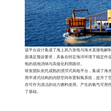
该平台设计集成了海上风力发电与海水直接电解
面满足预设要求，具备在特定海洋环境下稳定作
电的就地消纳与高值化利用路径。
研发团队依托成熟的漂浮式风电平台，集成了海
用半潜式结构的内部空间布置制氢系统，提升了
亦可作为清洁的动力燃料使用。产生的氧气可用作
了基础。