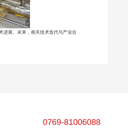
术进展。未来，相关技术迭代与产业合
0769-81006088