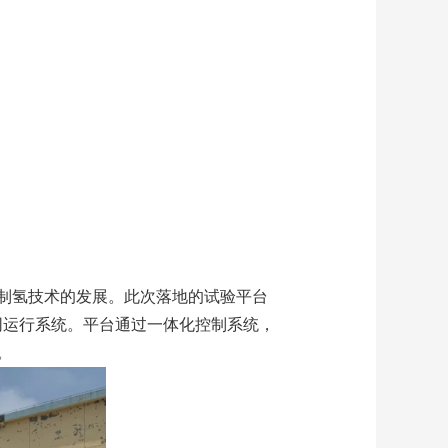
制氢技术的发展。此次落地的试验平台
协同运行系统。平台通过一体化控制系统，
。