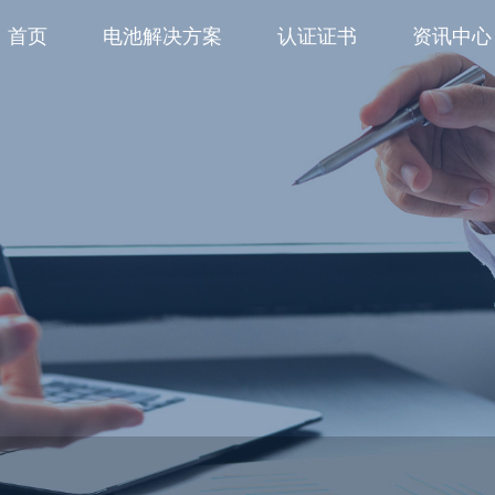
首页
电池解决方案
认证证书
资讯中心