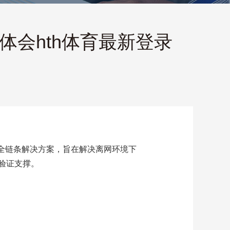
体会hth体育最新登录
”全链条解决方案，旨在解决离网环境下
验证支撑。