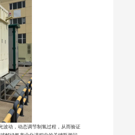
风光波动，动态调节制氢过程，从而验证