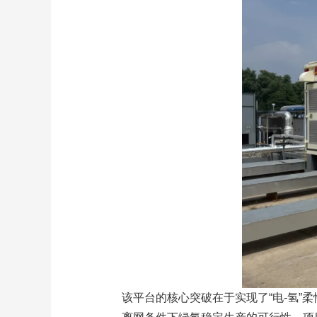
该平台的核心突破在于实现了“电-氢