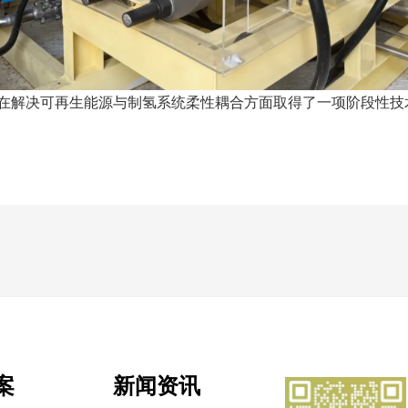
在解决可再生能源与制氢系统柔性耦合方面取得了一项阶段性技
案
新闻资讯