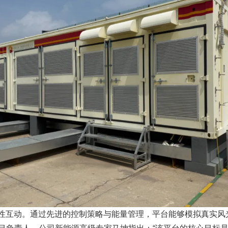
”柔性互动。通过先进的控制策略与能量管理，平台能够模拟真实