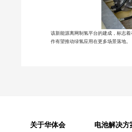
该新能源离网制氢平台的建成，标志着
作有望推动绿氢应用在更多场景落地。
关于华体会
电池解决方