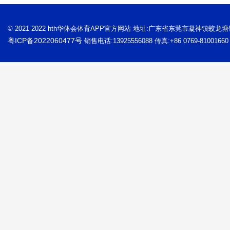
© 2021-2022 hth华体会体育APP官方网站 地址:广东省东莞市凝神镇蛟龙
粤ICP备2022060477号
销售电话:13925556088 传真:+86 0769-81001660