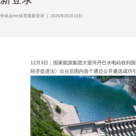
华体会hth体育最新登录
|
2026年05月10日
12月3日，国家能源集团大渡河丹巴水电站收到
经济促进法》出台后国内首个通过公开遴选成功