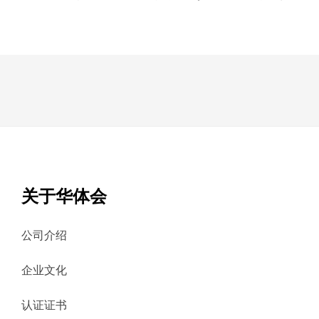
关于华体会
公司介绍
企业文化
认证证书