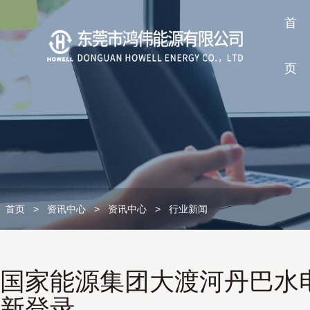
首
页
首页
>
资讯中心
>
资讯中心
>
行业新闻
国家能源集团大渡河丹巴水电
新登录