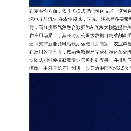
在精准性方面，依托多模式智能融合技术，该融
绿电收益流失;在农业领域，气温、降水等多要素数
时，高分辨率气象融合数据为AI气象大模型提供关
在应用场景上，其长时期公里级数据可精准刻画
还可支撑新能源电站长期运维计划制定、农业季
在应用效率方面，该融合数据已完成标准化预处
研团队能够便捷获取专业气象数据支持，并推动气象
据悉，中科天机还计划进一步开放中国区域2.5