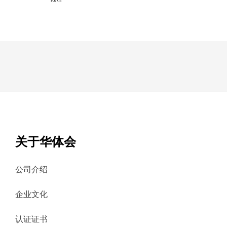
关于华体会
公司介绍
企业文化
认证证书