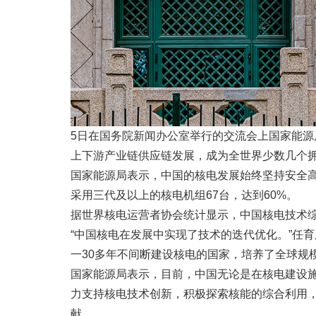
5日在国务院新闻办公室举行的交流会上国家能
上下游产业链供应链发展，成为全世界少数几个
国家能源局表示，中国的核电发展始终坚持安全高
采用三代及以上的核电机组67台，达到60%。
据世界核电运营者协会统计显示，中国核电技术综
“中国核电在发展中实现了技术的迭代优化。”任育
一30多年不间断建设核电的国家，培养了全球规
国家能源局表示，目前，中国无论是在核电建设
力支持核电技术创新，积极探索核能的综合利用
献。