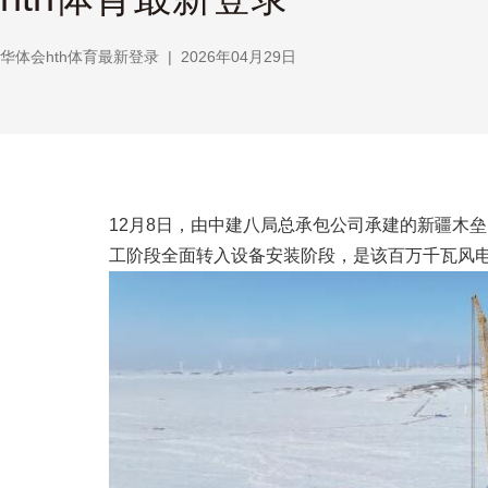
华体会hth体育最新登录
|
2026年04月29日
12月8日，由中建八局总承包公司承建的新疆木
工阶段全面转入设备安装阶段，是该百万千瓦风