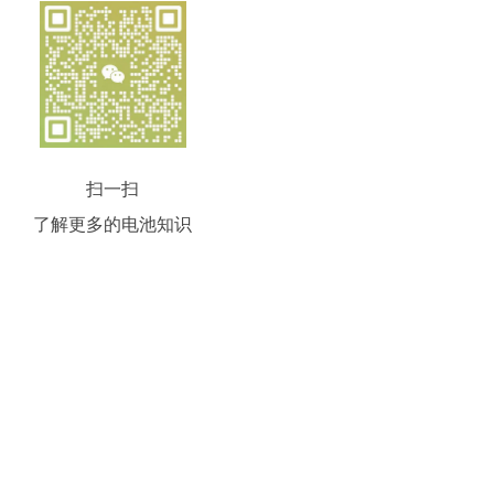
扫一扫
了解更多的电池知识