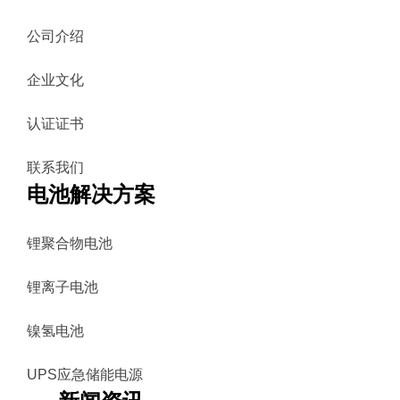
公司介绍
企业文化
认证证书
联系我们
电池解决方案
锂聚合物电池
锂离子电池
镍氢电池
UPS应急储能电源