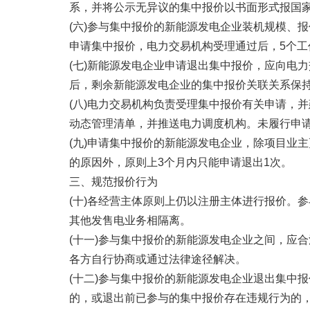
系，并将公示无异议的集中报价以书面形式报国
(六)参与集中报价的新能源发电企业装机规模、
申请集中报价，电力交易机构受理通过后，5个工
(七)新能源发电企业申请退出集中报价，应向电
后，剩余新能源发电企业的集中报价关联关系保
(八)电力交易机构负责受理集中报价有关申请，
动态管理清单，并推送电力调度机构。未履行申
(九)申请集中报价的新能源发电企业，除项目业
的原因外，原则上3个月内只能申请退出1次。
三、规范报价行为
(十)各经营主体原则上仍以注册主体进行报价。
其他发售电业务相隔离。
(十一)参与集中报价的新能源发电企业之间，应
各方自行协商或通过法律途径解决。
(十二)参与集中报价的新能源发电企业退出集中
的，或退出前已参与的集中报价存在违规行为的