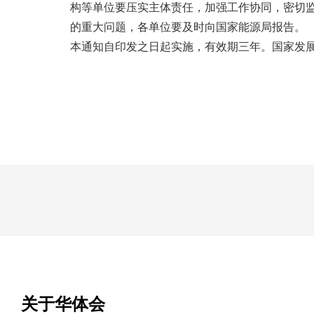
构等单位要压实主体责任，加强工作协同，密切
的重大问题，各单位要及时向国家能源局报告。
本通知自印发之日起实施，有效期三年。国家发
关于华体会