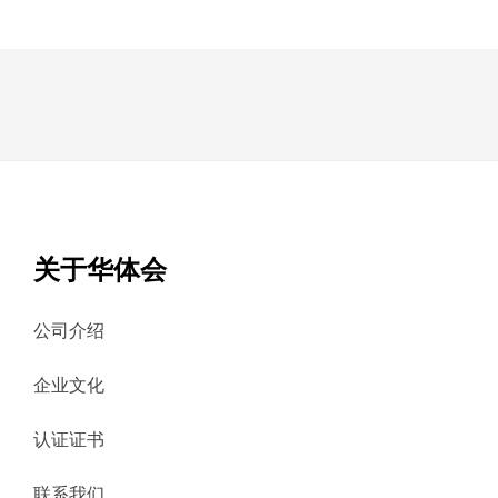
关于华体会
公司介绍
企业文化
认证证书
联系我们