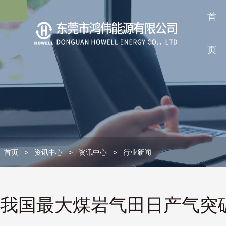
首
页
首页
>
资讯中心
>
资讯中心
>
行业新闻
我国最大煤岩气田日产气突破