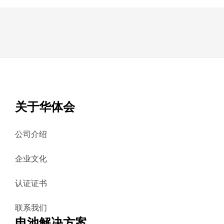
关于华体会
公司介绍
企业文化
认证证书
联系我们
电池解决方案