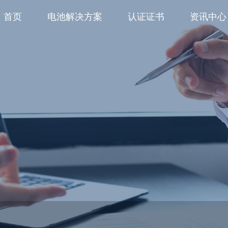
首页
电池解决方案
认证证书
资讯中心