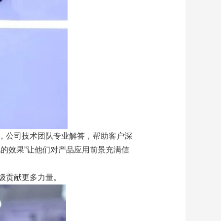
，公司技术团队专业解答，帮助客户深
的效果”让他们对产品应用前景充满信
级贡献更多力量。