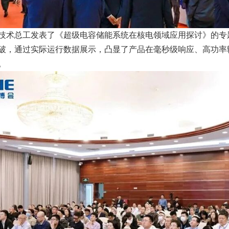
技术总工发表了《超级电容储能系统在核电领域应用探讨》的专
破，通过实际运行数据展示，凸显了产品在毫秒级响应、高功率
。