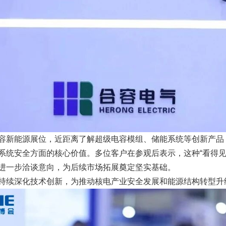
容新能源展位，近距离了解超级电容模组、储能系统等创新产品
系统安全方面的核心价值。多位客户在参观后表示，这种“看得见
进一步洽谈意向，为后续市场拓展奠定坚实基础。
持续深化技术创新，为推动核电产业安全发展和能源结构转型升