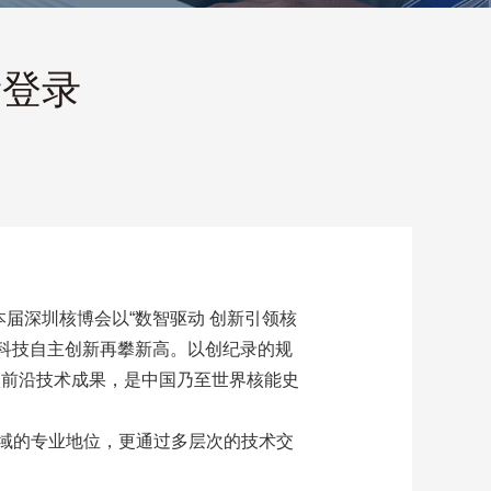
新登录
本届深圳核博会以“数智驱动 创新引领核
核科技自主创新再攀新高。以创纪录的规
余项前沿技术成果，是中国乃至世界核能史
域的专业地位，更通过多层次的技术交