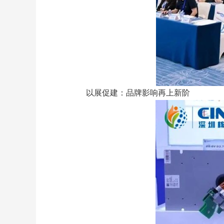
以展促建：品牌影响再上新阶