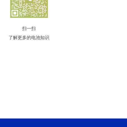
扫一扫
了解更多的电池知识