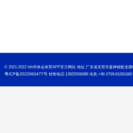
© 2021-2022 hth华体会体育APP官方网站 地址:广东省东莞市凝神镇蛟龙
粤ICP备2022060477号
销售电话:13925556088 传真:+86 0769-81001660