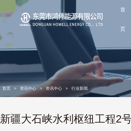
首
页
首页
>
资讯中心
>
资讯中心
>
行业新闻
新疆大石峡水利枢纽工程2号