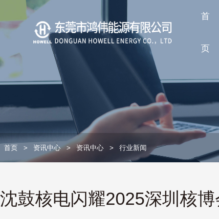
首
页
首页
>
资讯中心
>
资讯中心
>
行业新闻
沈鼓核电闪耀2025深圳核博