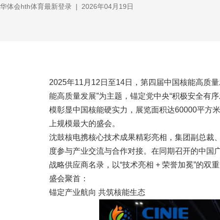
华体会hth体育最新登录
|
2026年04月19日
2025年11月12日至14日，第四届中国核能
能高质量发展”为主题，锚定党中央“积极安全有
模彰显中国核能硬实力，展览面积达60000平方
上规模最大的盛会。
沈鼓核电携核心技术成果精彩亮相，集团副总裁
度参与产业交流与合作对接。在同期召开的中国广
战略供应商名录，以“技术亮相 + 荣誉加冕”的
盛会聚首：
锚定产业航向 共筑核能生态