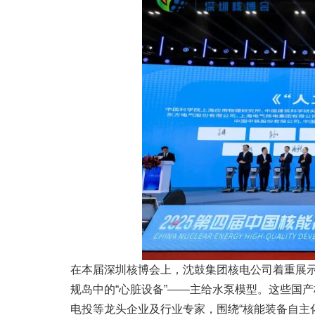
在本届深圳核博会上，沈鼓集团核电公司着重展
规岛中的“心脏设备”——主给水泵模型。这些国
电投等龙头企业及行业专家，围绕“核能装备自主化