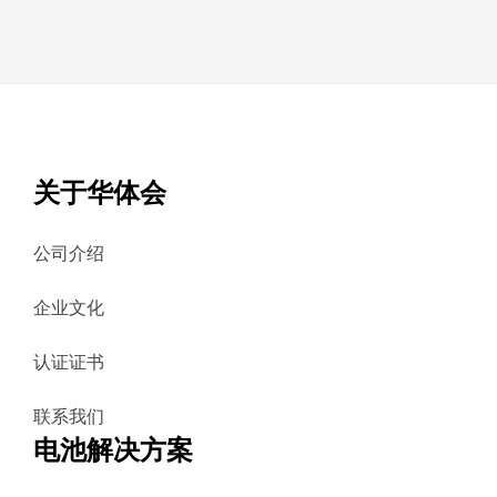
关于华体会
公司介绍
企业文化
认证证书
联系我们
电池解决方案