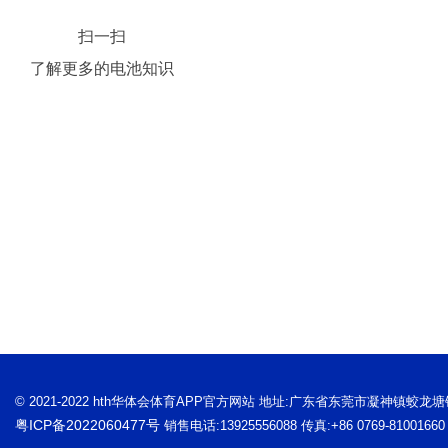
扫一扫
了解更多的电池知识
© 2021-2022 hth华体会体育APP官方网站 地址:广东省东莞市凝神镇蛟龙
粤ICP备2022060477号
销售电话:13925556088 传真:+86 0769-81001660