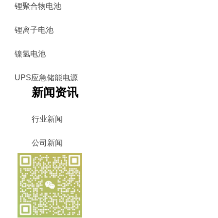
锂聚合物电池
锂离子电池
镍氢电池
UPS应急储能电源
新闻资讯
行业新闻
公司新闻