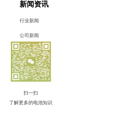
新闻资讯
行业新闻
公司新闻
扫一扫
了解更多的电池知识