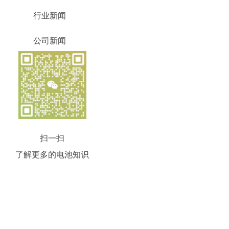
行业新闻
公司新闻
扫一扫
了解更多的电池知识