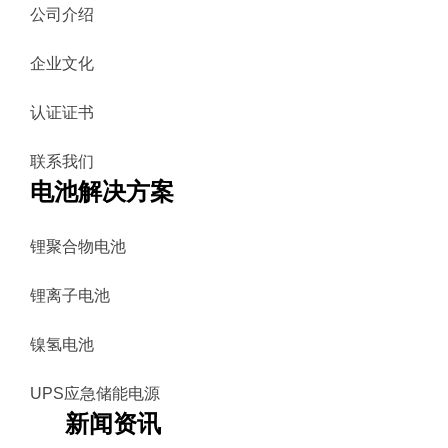
公司介绍
企业文化
认证证书
联系我们
电池解决方案
锂聚合物电池
锂离子电池
镍氢电池
UPS应急储能电源
新闻资讯