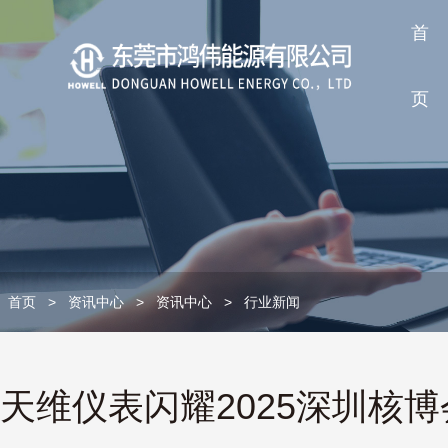
首
页
首页
>
资讯中心
>
资讯中心
>
行业新闻
天维仪表闪耀2025深圳核博