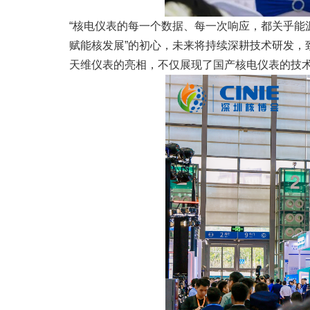
“核电仪表的每一个数据、每一次响应，都关乎能
赋能核发展”的初心，未来将持续深耕技术研发，
天维仪表的亮相，不仅展现了国产核电仪表的技